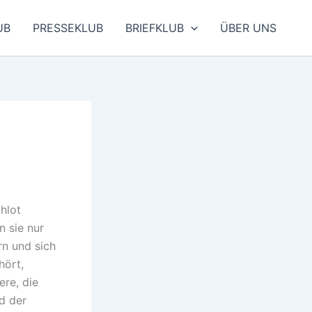
UB
PRESSEKLUB
BRIEFKLUB
ÜBER UNS
hlot
 sie nur
rn und sich
hört,
ere, die
nd der