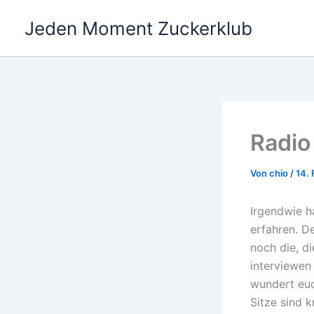
Zum
Jeden Moment Zuckerklub
Inhalt
springen
Radio
Von
chio
/
14. 
Irgendwie h
erfahren. D
noch die, d
interviewen 
wundert euc
Sitze sind 