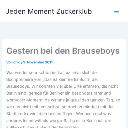
Zum
Jeden Moment Zuckerklub
Inhalt
springen
Gestern bei den Brauseboys
Von
chio
/
9. November 2011
War wieder sehr schön im La Luz anlässlich der
Buchpremiere von „Das ist kein Berlin Buch“ der
Brauseboys. Wir konnten viel über Orte erfahren, die nicht
Berlin sind, gerade für Berliner ein besonders rarer und
wertvoller Moment, da wir uns ja quasi den ganzen Tag, so
wir uns nicht mit uns selbst, so doch zumindest mit der
Stadt in der wir leben beschäftigen. Wer auch mal was
anderes lesen will, als wie großartig es in Berlin ist, der
sollte sich den 3. Band der fleißigsten