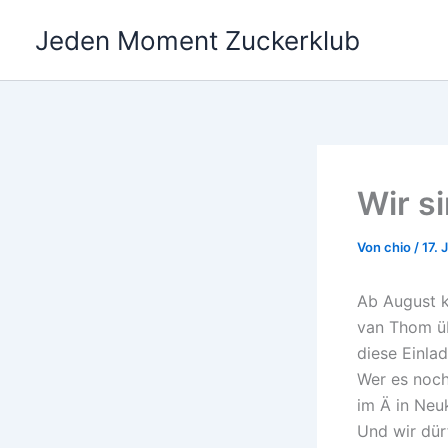
Zum
Jeden Moment Zuckerklub
Inhalt
springen
Wir s
Von
chio
/
17. 
Ab August k
van Thom üb
diese Einla
Wer es noch
im Ä in Neu
Und wir dürf