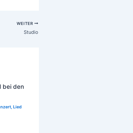
WEITER
Studio
 bei den
nzert
,
Lied