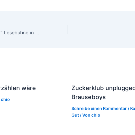
„read on my dear“ Lesebühne in der Z-Bar
rzählen wäre
Zuckerklub unplugged
Brauseboys
n
chio
Schreibe einen Kommentar
/
Ko
Gut
/ Von
chio