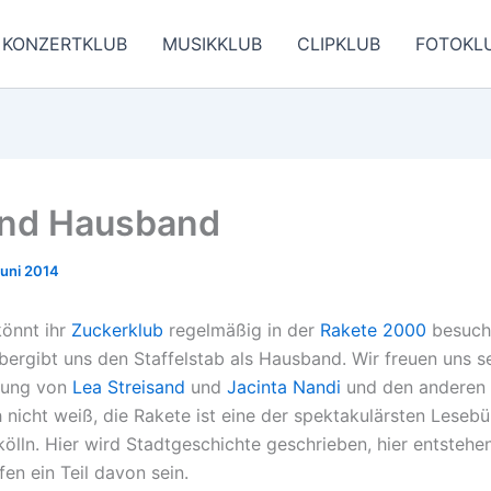
KONZERTKLUB
MUSIKKLUB
CLIPKLUB
FOTOKL
ind Hausband
Juni 2014
önnt ihr
Zuckerklub
regelmäßig in der
Rakete 2000
besuch
ergibt uns den Staffelstab als Hausband. Wir freuen uns s
dung von
Lea Streisand
und
Jacinta Nandi
und den anderen 
 nicht weiß, die Rakete ist eine der spektakulärsten Lesebü
kölln. Hier wird Stadtgeschichte geschrieben, hier entsteh
en ein Teil davon sein.